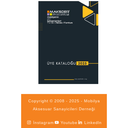
Copyright © 2008 - 2025 - Mobilya
Aksesuar Sanayicileri Derneği
İnstagram
Youtube
Linkedln