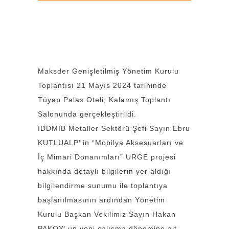
Maksder Genişletilmiş Yönetim Kurulu
Toplantısı 21 Mayıs 2024 tarihinde
Tüyap Palas Oteli, Kalamış Toplantı
Salonunda gerçekleştirildi.
İDDMİB Metaller Sektörü Şefi Sayın Ebru
KUTLUALP’ in “Mobilya Aksesuarları ve
İç Mimari Donanımları” URGE projesi
hakkında detaylı bilgilerin yer aldığı
bilgilendirme sunumu ile toplantıya
başlanılmasının ardından Yönetim
Kurulu Başkan Vekilimiz Sayın Hakan
PAKOY’ un yeni çalışma dönemine ait