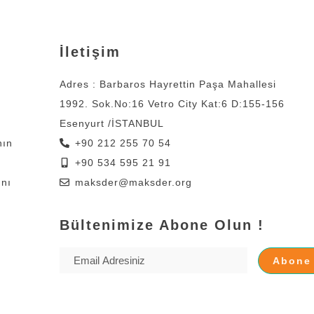
İletişim
Adres : Barbaros Hayrettin Paşa Mahallesi
1992. Sok.No:16 Vetro City Kat:6 D:155-156
Esenyurt /İSTANBUL
nın
+90 212 255 70 54
+90 534 595 21 91
ını
maksder@maksder.org
Bültenimize Abone Olun !