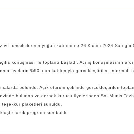
z ve temsilcilerinin yoğun katılımı ile 26 Kasım 2024 Salı gün
lış konuşması ile toplantı başladı. Açılış konuşmasının ardın
 üyelerin %90’ ının katılımıyla gerçekleştirilen Intermob fua
amalarda bulundu. Açık oturum şeklinde gerçekleştirilen toplant
evinde bulunan ve dernek kurucu üyelerinden Sn. Munis Tezb
eşekkür plaketleri sunuldu.
kleştirilerek program son buldu.