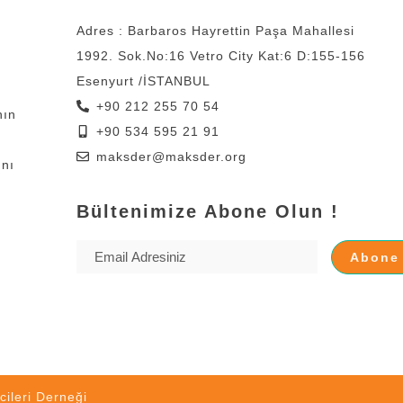
Adres : Barbaros Hayrettin Paşa Mahallesi
1992. Sok.No:16 Vetro City Kat:6 D:155-156
Esenyurt /İSTANBUL
+90 212 255 70 54
nın
+90 534 595 21 91
maksder@maksder.org
ını
Bültenimize Abone Olun !
ileri Derneği