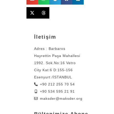
İletişim
Adres : Barbaros
Hayrettin Paşa Mahallesi
1992. Sok.No:16 Vetro
City Kat:6 D:155-156
Esenyurt /İSTANBUL
+90 212 255 70 54
+90 534 595 21 91
maksder@maksder.org
Bültenimize Abone