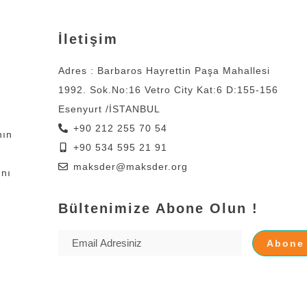
İletişim
Adres : Barbaros Hayrettin Paşa Mahallesi
1992. Sok.No:16 Vetro City Kat:6 D:155-156
Esenyurt /İSTANBUL
+90 212 255 70 54
nın
+90 534 595 21 91
maksder@maksder.org
ını
Bültenimize Abone Olun !