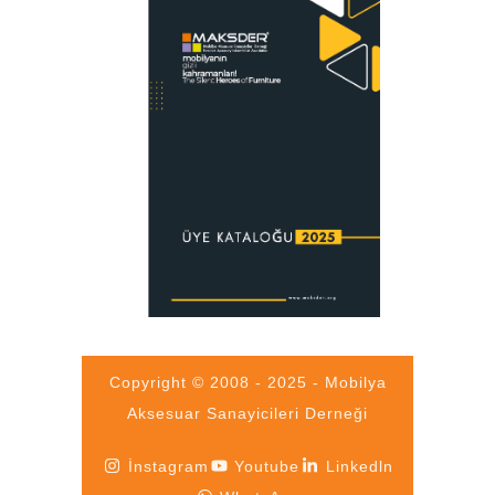
Copyright © 2008 - 2025 - Mobilya
Aksesuar Sanayicileri Derneği
İnstagram
Youtube
Linkedln