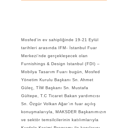
Mosfed’in ev sahipliğinde 19-21 Eylül
tarihleri arasında IFM- İstanbul Fuar
Merkezi’nde gerçekleşecek olan
Furnishings & Design Istanbul (FDI) –
Mobilya Tasarım Fuarı bugün, Mosfed
Yönetim Kurulu Başkanı Sn. Ahmet
Güleç, TİM Başkanı Sn. Mustafa
Gültepe, T.C Ticaret Bakan yardımcısı
Sn. Özgür Volkan Ağar’ın fuar açılış
konuşmalarıyla, MAKSDER Başkanımızın
ve sektör temsilcilerinin katılımlarıyla
Kurdele Kesimi Programı ile kapılarını