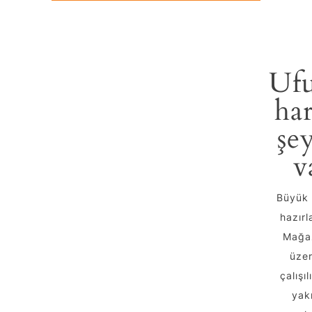
Ufu
har
şey
v
Büyük 
hazırl
Mağa
üzer
çalışıl
yak