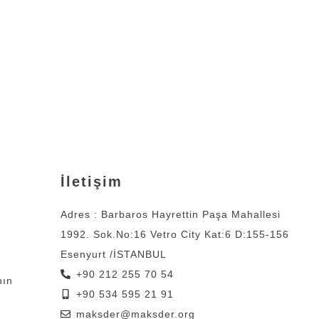
İletişim
Adres : Barbaros Hayrettin Paşa Mahallesi
1992. Sok.No:16 Vetro City Kat:6 D:155-156
Esenyurt /İSTANBUL
+90 212 255 70 54
nın
+90 534 595 21 91
maksder@maksder.org